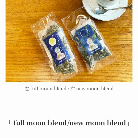
左 full moon blend / 右 new moon blend
「
full moon blend/
new moon blend」